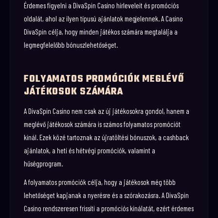
Érdemes figyelni a DivaSpin Casino hírleveleit és promóciós
oldalát, ahol az ilyen típusú ajánlatok megjelennek. A Casino
DivaSpin célja, hogy minden játékos számára megtalálja a
legmegfelelőbb bónuszlehetőséget.
FOLYAMATOS PROMÓCIÓK MEGLÉVŐ
JÁTÉKOSOK SZÁMÁRA
A DivaSpin Casino nem csak az új játékosokra gondol, hanem a
meglévő játékosok számára is számos folyamatos promóciót
kínál. Ezek közé tartoznak az újratöltési bónuszok, a cashback
ajánlatok, a heti és hétvégi promóciók, valamint a
hűségprogram.
A folyamatos promóciók célja, hogy a játékosok még több
lehetőséget kapjanak a nyerésre és a szórakozásra. A DivaSpin
Casino rendszeresen frissíti a promóciós kínálatát, ezért érdemes