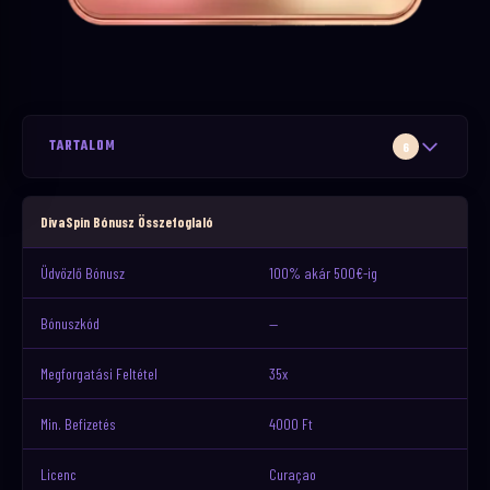
TARTALOM
6
DivaSpin Bónusz Összefoglaló
Üdvözlő Bónusz
100% akár 500€-ig
Bónuszkód
—
Megforgatási Feltétel
35x
Min. Befizetés
4000 Ft
Licenc
Curaçao