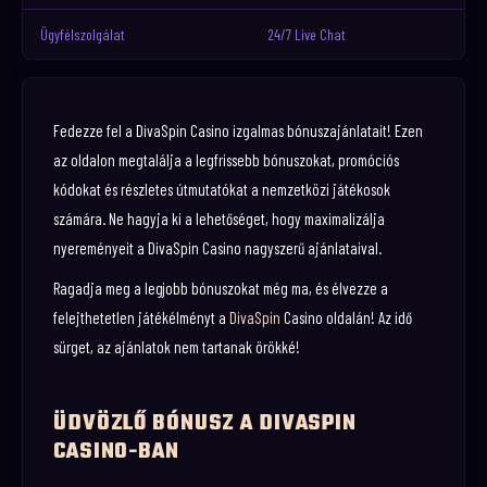
Ügyfélszolgálat
24/7 Live Chat
Fedezze fel a DivaSpin Casino izgalmas bónuszajánlatait! Ezen
az oldalon megtalálja a legfrissebb bónuszokat, promóciós
kódokat és részletes útmutatókat a nemzetközi játékosok
számára. Ne hagyja ki a lehetőséget, hogy maximalizálja
nyereményeit a DivaSpin Casino nagyszerű ajánlataival.
Ragadja meg a legjobb bónuszokat még ma, és élvezze a
felejthetetlen játékélményt a
DivaSpin
Casino oldalán! Az idő
sürget, az ajánlatok nem tartanak örökké!
ÜDVÖZLŐ BÓNUSZ A DIVASPIN
CASINO-BAN