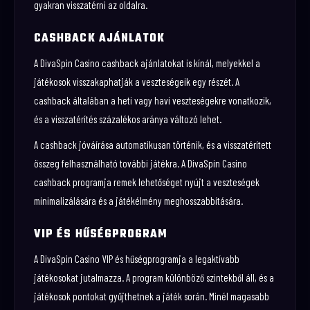
gyakran visszatérni az oldalra.
CASHBACK AJÁNLATOK
A DivaSpin Casino cashback ajánlatokat is kínál, melyekkel a
játékosok visszakaphatják a veszteségeik egy részét. A
cashback általában a heti vagy havi veszteségekre vonatkozik,
és a visszatérítés százalékos aránya változó lehet.
A cashback jóváírása automatikusan történik, és a visszatérített
összeg felhasználható további játékra. A DivaSpin Casino
cashback programja remek lehetőséget nyújt a veszteségek
minimalizálására és a játékélmény meghosszabbítására.
VIP ÉS HŰSÉGPROGRAM
A DivaSpin Casino VIP és hűségprogramja a legaktívabb
játékosokat jutalmazza. A program különböző szintekből áll, és a
játékosok pontokat gyűjthetnek a játék során. Minél magasabb