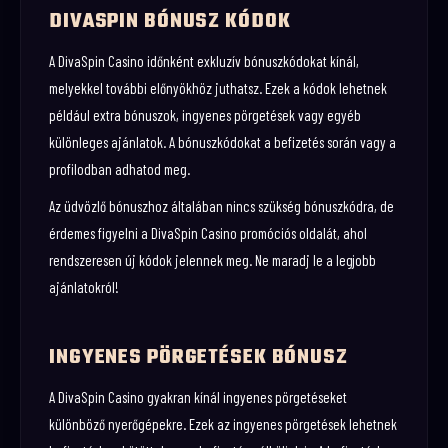
DIVASPIN BÓNUSZ KÓDOK
A DivaSpin Casino időnként exkluzív bónuszkódokat kínál,
melyekkel további előnyökhöz juthatsz. Ezek a kódok lehetnek
például extra bónuszok, ingyenes pörgetések vagy egyéb
különleges ajánlatok. A bónuszkódokat a befizetés során vagy a
profilodban adhatod meg.
Az üdvözlő bónuszhoz általában nincs szükség bónuszkódra, de
érdemes figyelni a DivaSpin Casino promóciós oldalát, ahol
rendszeresen új kódok jelennek meg. Ne maradj le a legjobb
ajánlatokról!
INGYENES PÖRGETÉSEK BÓNUSZ
A DivaSpin Casino gyakran kínál ingyenes pörgetéseket
különböző nyerőgépekre. Ezek az ingyenes pörgetések lehetnek