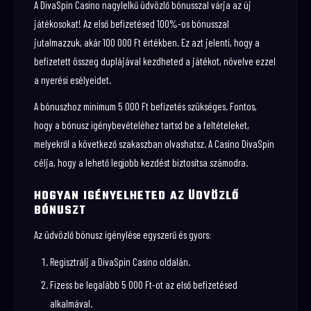
A DivaSpin Casino nagylelkű üdvözlő bónusszal várja az új
játékosokat! Az első befizetésed 100%-os bónusszal
jutalmazzuk, akár 100 000 Ft értékben. Ez azt jelenti, hogy a
befizetett összeg duplájával kezdheted a játékot, növelve ezzel
a nyerési esélyeidet.
A bónuszhoz minimum 5 000 Ft befizetés szükséges. Fontos,
hogy a bónusz igénybevételéhez tartsd be a feltételeket,
melyekről a következő szakaszban olvashatsz. A Casino DivaSpin
célja, hogy a lehető legjobb kezdést biztosítsa számodra.
HOGYAN IGÉNYELHETED AZ ÜDVÖZLŐ
BÓNUSZT
Az üdvözlő bónusz igénylése egyszerű és gyors:
Regisztrálj a DivaSpin Casino oldalán.
Fizess be legalább 5 000 Ft-ot az első befizetésed
alkalmával.