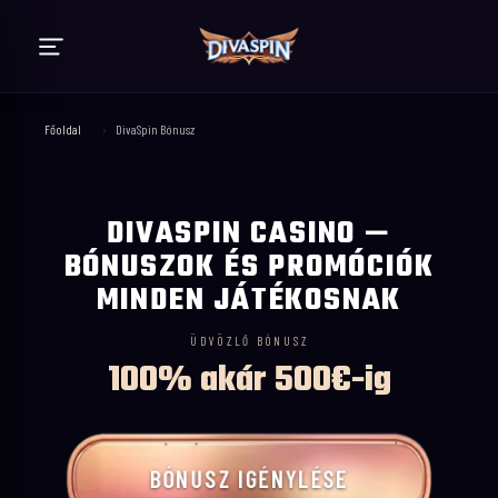
Főoldal
›
DivaSpin Bónusz
DIVASPIN CASINO —
BÓNUSZOK ÉS PROMÓCIÓK
MINDEN JÁTÉKOSNAK
ÜDVÖZLŐ BÓNUSZ
100% akár 500€-ig
BÓNUSZ IGÉNYLÉSE